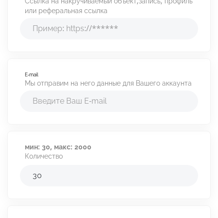
Ссылка на накручиваемый объект,запись, профиль
Калькулятор продвижения
или реферальная ссылка
Калькулятор дохода
Аудит профиля
Время для постинга
E-mail
Мы отправим на него данные для Вашего аккаунта
Отзывы
мин:
30,
макс:
2000
Количество