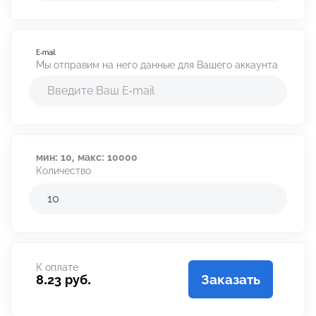
Калькулятор продвижения
Калькулятор дохода
E-mail
Аудит профиля
Мы отправим на него данные для Вашего аккаунта
Время для постинга
Отзывы
мин:
10,
макс:
10000
Количество
К оплате
Заказать
8.23 руб.