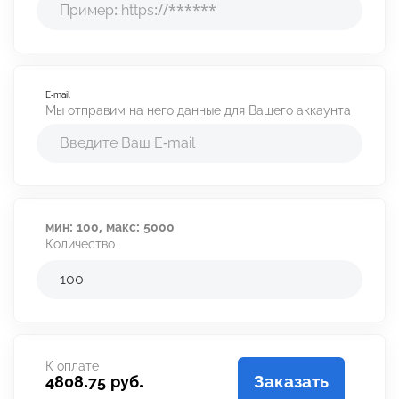
Калькулятор продвижения
Калькулятор дохода
Аудит профиля
E-mail
Мы отправим на него данные для Вашего аккаунта
Время для постинга
Отзывы
мин:
100,
макс:
5000
Количество
К оплате
Заказать
4808.75 руб.