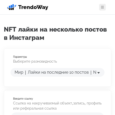
TrendoWay
Открыть
Платная накрутка
NFT лайки на несколько постов
Бесплатная накрутка
в Инстаграм
AI-инструменты
Параметры
Выберите разновидность
Генератор хэштегов
Мир | Лайки на последние 10 постов | NFT проф
Генератор био
Генератор подписей
Контент-план
Введите ссылку
Ссылка на накручиваемый объект,запись, профиль
Калькулятор ER
или реферальная ссылка